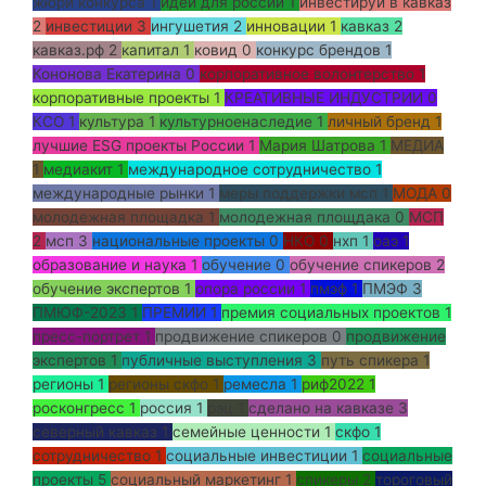
жюри конкурса
1
идеи для россии
1
инвестируй в кавказ
2
инвестиции
3
ингушетия
2
инновации
1
кавказ
2
кавказ.рф
2
капитал
1
ковид
0
конкурс брендов
1
Кононова Екатерина
0
корпоративное волонтерство
1
корпоративные проекты
1
КРЕАТИВНЫЕ ИНДУСТРИИ
0
КСО
1
культура
1
культурноенаследие
1
личный бренд
1
лучшие ESG проекты России
1
Мария Шатрова
1
МЕДИА
1
медиакит
1
международное сотрудничество
1
международные рынки
1
меры поддержки мсп
1
МОДА
0
молодежная площадка
1
молодежная площдака
0
МСП
2
мсп
3
национальные проекты
0
НКО
0
нхп
1
оаэ
1
образование и наука
1
обучение
0
обучение спикеров
2
обучение экспертов
1
опора россии
1
пмэф
1
ПМЭФ
3
ПМЮФ-2023
1
ПРЕМИИ
1
премия социальных проектов
1
пресс-портрет
1
продвижение спикеров
0
продвижение
экспертов
1
публичные выступления
3
путь спикера
1
регионы
1
регионы скфо
1
ремесла
1
риф2022
1
росконгресс
1
россия
1
рэц
1
сделано на кавказе
3
северный кавказ
1
семейные ценности
1
скфо
1
сотрудничество
1
социальные инвестиции
1
социальные
проекты
5
социальный маркетинг
1
спикеры
2
тороговый