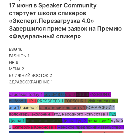
17 июня в Speaker Community
стартует школа спикеров
«Эксперт.Перезагрузка 4.0»
Завершился прием заявок на Премию
«Федеральный спикер»
ESG
16
FASHION
1
HR
6
MENA
2
БЛИЖНИЙ ВОСТОК
2
ЗДРАВООХРАНЕНИЕ
1
caucasus today
1
covid-18
0
ctd
0
ESG
6
FASHION
0
gulfood
1
HR
1
PRESSFEED
1
TOP50HR
1
visit caucasus
1
аси
1
бизнес
2
благотворительность
1
БОЧАРСКИЙ
1
волонтеры эколонии
1
год народного искусства
1
Гуд
Диана
1
деловая россия
1
Диана Гуц
2
династии
1
дубай
2
Екатерина Кононова
1
женское предпринимательство
1