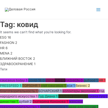
Перейти
Main
к
Men
содержимому
Tag: ковид
It seems we can't find what you're looking for.
ESG
16
FASHION
2
HR
6
MENA
2
БЛИЖНИЙ ВОСТОК
2
ЗДРАВООХРАНЕНИЕ
1
Теги
caucasus today
1
covid-18
0
ctd
0
ESG
6
FASHION
0
gulfood
1
HR
1
PRESSFEED
1
TOP50HR
1
visit caucasus
1
аси
1
бизнес
2
благотворительность
1
БОЧАРСКИЙ
1
волонтеры эколонии
1
год
народного искусства
1
Гуд Диана
1
деловая россия
1
Диана Гуц
2
династии
1
дубай
2
Екатерина Кононова
1
женское
предпринимательство
1
жюри конкурса
1
идеи для россии
1