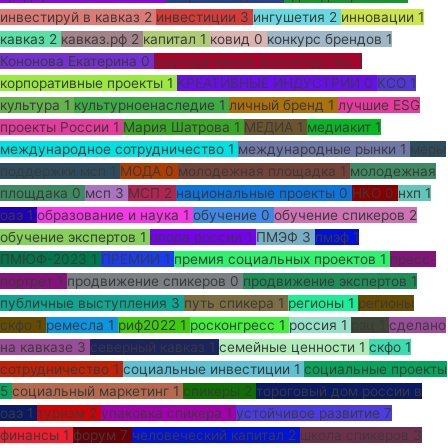
инвестируй в кавказ
2
инвестиции
3
ингушетия
2
инновации
1
кавказ
2
кавказ.рф
2
капитал
1
ковид
0
конкурс брендов
1
Кононова Екатерина
0
корпоративное волонтерство
1
корпоративные проекты
1
КРЕАТИВНЫЕ ИНДУСТРИИ
0
КСО
1
культура
1
культурноенаследие
1
личный бренд
1
лучшие ESG
проекты России
1
Мария Шатрова
1
МЕДИА
1
медиакит
1
международное сотрудничество
1
международные рынки
1
меры
поддержки мсп
1
МОДА
0
молодежная площадка
1
молодежная
площдака
0
мсп
3
МСП
2
национальные проекты
0
НКО
0
нхп
1
оаэ
1
образование и наука
1
обучение
0
обучение спикеров
2
обучение экспертов
1
опора россии
1
ПМЭФ
3
пмэф
1
ПМЮФ-2023
1
ПРЕМИИ
1
премия социальных проектов
1
пресс-
портрет
1
продвижение спикеров
0
продвижение экспертов
1
публичные выступления
3
путь спикера
1
регионы
1
регионы
скфо
1
ремесла
1
риф2022
1
росконгресс
1
россия
1
рэц
1
сделано
на кавказе
3
северный кавказ
1
семейные ценности
1
скфо
1
сотрудничество
1
социальные инвестиции
1
социальные проекты
5
социальный маркетинг
1
спикеры
2
тороговый дом россии в
оаэ
1
туризм
2
упаковка спикера
1
устойчивое развитие
7
финансы
1
форум
7
человеческий капитал
2
школа спикеров
3