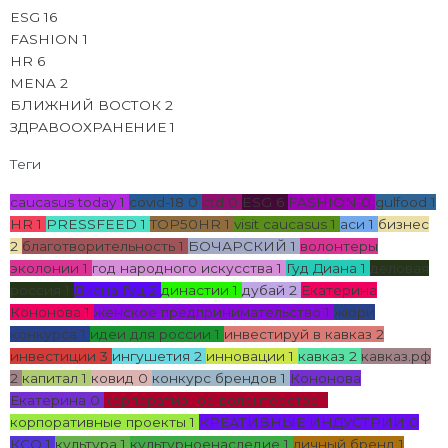
ESG
16
FASHION
1
HR
6
MENA
2
БЛИЖНИЙ ВОСТОК
2
ЗДРАВООХРАНЕНИЕ
1
Теги
caucasus today
1
covid-18
0
ctd
0
ESG
6
FASHION
0
gulfood
1
HR
1
PRESSFEED
1
TOP50HR
1
visit caucasus
1
аси
1
бизнес
2
благотворительность
1
БОЧАРСКИЙ
1
волонтеры
эколонии
1
год народного искусства
1
Гуд Диана
1
деловая
россия
1
Диана Гуц
2
династии
1
дубай
2
Екатерина
Кононова
1
женское предпринимательство
1
жюри
конкурса
1
идеи для россии
1
инвестируй в кавказ
2
инвестиции
3
ингушетия
2
инновации
1
кавказ
2
кавказ.рф
2
капитал
1
ковид
0
конкурс брендов
1
Кононова
Екатерина
0
корпоративное волонтерство
1
корпоративные проекты
1
КРЕАТИВНЫЕ ИНДУСТРИИ
0
КСО
1
культура
1
культурноенаследие
1
личный бренд
1