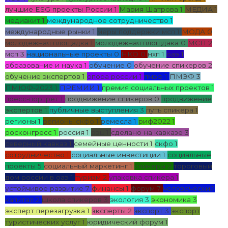
лучшие ESG проекты России
1
Мария Шатрова
1
МЕДИА
1
медиакит
1
международное сотрудничество
1
международные рынки
1
меры поддержки мсп
1
МОДА
0
молодежная площадка
1
молодежная площдака
0
МСП
2
мсп
3
национальные проекты
0
НКО
0
нхп
1
оаэ
1
образование и наука
1
обучение
0
обучение спикеров
2
обучение экспертов
1
опора россии
1
пмэф
1
ПМЭФ
3
ПМЮФ-2023
1
ПРЕМИИ
1
премия социальных проектов
1
пресс-портрет
1
продвижение спикеров
0
продвижение
экспертов
1
публичные выступления
3
путь спикера
1
регионы
1
регионы скфо
1
ремесла
1
риф2022
1
росконгресс
1
россия
1
рэц
1
сделано на кавказе
3
северный кавказ
1
семейные ценности
1
скфо
1
сотрудничество
1
социальные инвестиции
1
социальные
проекты
5
социальный маркетинг
1
спикеры
2
тороговый
дом россии в оаэ
1
туризм
2
упаковка спикера
1
устойчивое развитие
7
финансы
1
форум
7
человеческий
капитал
2
школа спикеров
3
экология
3
экономика
3
эксперт перезагрузка
1
эксперты
2
экспорт
3
экспорт
туристических услуг
1
юридический форум
1