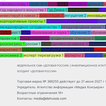
caucasus today
1
covid-18
0
ctd
0
ESG
6
FASHION
0
gulfood
1
год народного искусства
1
Гуд Диана
1
деловая россия
1
Диа
инвестируй в кавказ
2
инвестиции
3
ингушетия
2
инновации
корпоративные проекты
1
КРЕАТИВНЫЕ ИНДУСТРИИ
0
КСО
международное сотрудничество
1
международные рынки
1
НКО
0
нхп
1
оаэ
1
образование и наука
1
обучение
0
обучени
проектов
1
пресс-портрет
1
продвижение спикеров
0
продв
росконгресс
1
россия
1
рэц
1
сделано на кавказе
3
северный
маркетинг
1
спикеры
2
тороговый дом россии в оаэ
1
туриз
экономика
3
эксперт перезагрузка
1
эксперты
2
экспорт
3
э
ФЕДЕРАЛЬНОЕ СМИ «ДЕЛОВАЯ РОССИЯ» | ИНФОРМАЦИОННОЕ АГЕНТСТ
ХОЛДИНГ «ДЕЛОВАЯ РОССИЯ»
Торговая марка № 366255 действует до 21 июня 2027 г 
Учредитель: Агентство информации «Медиа Консьерж»
Возрастные ограничения 16+
Контакты:
media@delrussia.com