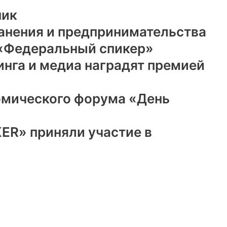
ник
анения и предпринимательства
 «Федеральный спикер»
инга и медиа наградят премией
омического форума «День
ER» приняли участие в