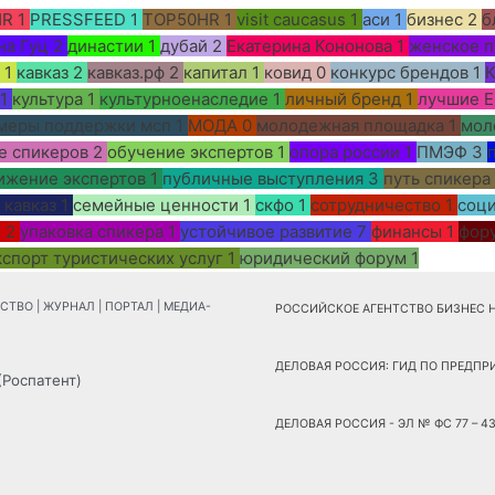
HR
1
PRESSFEED
1
TOP50HR
1
visit caucasus
1
аси
1
бизнес
2
б
на Гуц
2
династии
1
дубай
2
Екатерина Кононова
1
женское п
1
кавказ
2
кавказ.рф
2
капитал
1
ковид
0
конкурс брендов
1
К
1
культура
1
культурноенаследие
1
личный бренд
1
лучшие E
меры поддержки мсп
1
МОДА
0
молодежная площадка
1
мол
е спикеров
2
обучение экспертов
1
опора россии
1
ПМЭФ
3
ижение экспертов
1
публичные выступления
3
путь спикера
 кавказ
1
семейные ценности
1
скфо
1
сотрудничество
1
соц
м
2
упаковка спикера
1
устойчивое развитие
7
финансы
1
фор
кспорт туристических услуг
1
юридический форум
1
ВО | ЖУРНАЛ | ПОРТАЛ | МЕДИА-
РОССИЙСКОЕ АГЕНТСТВО БИЗНЕС НОВ
ДЕЛОВАЯ РОССИЯ: ГИД ПО ПРЕДПРИЯ
(Роспатент)
ДЕЛОВАЯ РОССИЯ - ЭЛ № ФС 77 – 431