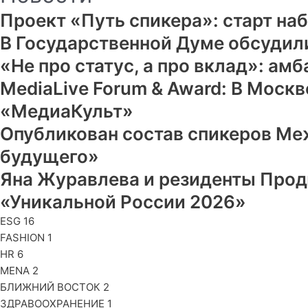
Проект «Путь спикера»: старт на
В Государственной Думе обсудил
«Не про статус, а про вклад»: а
MediaLive Forum & Award: В Моск
«МедиаКульт»
Опубликован состав спикеров М
будущего»
Яна Журавлева и резиденты Прод
«Уникальной России 2026»
ESG
16
FASHION
1
HR
6
MENA
2
БЛИЖНИЙ ВОСТОК
2
ЗДРАВООХРАНЕНИЕ
1