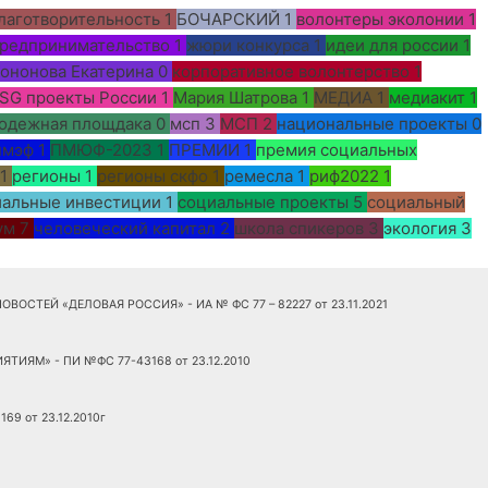
лаготворительность
1
БОЧАРСКИЙ
1
волонтеры эколонии
1
редпринимательство
1
жюри конкурса
1
идеи для россии
1
ононова Екатерина
0
корпоративное волонтерство
1
SG проекты России
1
Мария Шатрова
1
МЕДИА
1
медиакит
1
одежная площдака
0
мсп
3
МСП
2
национальные проекты
0
пмэф
1
ПМЮФ-2023
1
ПРЕМИИ
1
премия социальных
1
регионы
1
регионы скфо
1
ремесла
1
риф2022
1
иальные инвестиции
1
социальные проекты
5
социальный
ум
7
человеческий капитал
2
школа спикеров
3
экология
3
ОСТЕЙ «ДЕЛОВАЯ РОССИЯ» - ИА № ФС 77 – 82227 от 23.11.2021
ТИЯМ» - ПИ №ФС 77-43168 от 23.12.2010
69 от 23.12.2010г