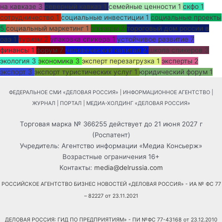
на кавказе
3
северный кавказ
1
семейные ценности
1
скфо
1
сотрудничество
1
социальные инвестиции
1
социальные проекты
5
социальный маркетинг
1
спикеры
2
тороговый дом россии в
оаэ
1
туризм
2
упаковка спикера
1
устойчивое развитие
7
финансы
1
форум
7
человеческий капитал
2
школа спикеров
3
экология
3
экономика
3
эксперт перезагрузка
1
эксперты
2
экспорт
3
экспорт туристических услуг
1
юридический форум
1
ФЕДЕРАЛЬНОЕ СМИ «ДЕЛОВАЯ РОССИЯ» | ИНФОРМАЦИОННОЕ АГЕНТСТВО |
ЖУРНАЛ | ПОРТАЛ | МЕДИА-ХОЛДИНГ «ДЕЛОВАЯ РОССИЯ»
Торговая марка № 366255 действует до 21 июня 2027 г
(Роспатент)
Учредитель: Агентство информации «Медиа Консьерж»
Возрастные ограничения 16+
Контакты:
media@delrussia.com
РОССИЙСКОЕ АГЕНТСТВО БИЗНЕС НОВОСТЕЙ «ДЕЛОВАЯ РОССИЯ» - ИА № ФС 77
– 82227 от 23.11.2021
ДЕЛОВАЯ РОССИЯ: ГИД ПО ПРЕДПРИЯТИЯМ» - ПИ №ФС 77-43168 от 23.12.2010