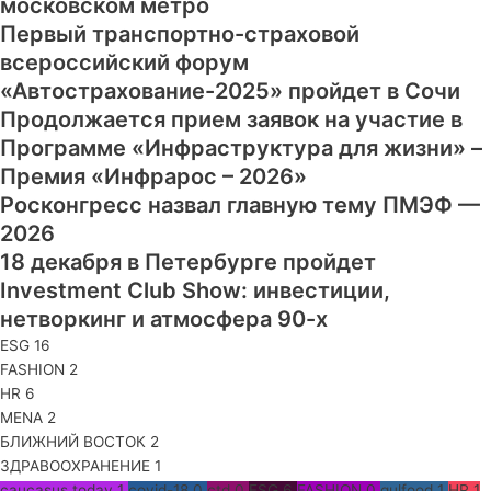
московском метро
Первый транспортно-страховой
всероссийский форум
«Автострахование-2025» пройдет в Сочи
Продолжается прием заявок на участие в
Программе «Инфраструктура для жизни» –
Премия «Инфрарос – 2026»
Росконгресс назвал главную тему ПМЭФ —
2026
18 декабря в Петербурге пройдет
Investment Club Show: инвестиции,
нетворкинг и атмосфера 90-х
ESG
16
FASHION
2
HR
6
MENA
2
БЛИЖНИЙ ВОСТОК
2
ЗДРАВООХРАНЕНИЕ
1
caucasus today
1
covid-18
0
ctd
0
ESG
6
FASHION
0
gulfood
1
HR
1