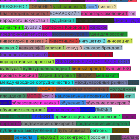
PRESSFEED
1
TOP50HR
1
visit caucasus
1
аси
1
бизнес
2
благотворительность
1
БОЧАРСКИЙ
1
волонтеры эколонии
1
год
народного искусства
1
Гуд Диана
1
деловая россия
1
Диана Гуц
2
династии
1
дубай
2
Екатерина Кононова
1
женское
предпринимательство
1
жюри конкурса
1
идеи для россии
1
инвестируй в кавказ
2
инвестиции
3
ингушетия
2
инновации
1
кавказ
2
кавказ.рф
2
капитал
1
ковид
0
конкурс брендов
1
Кононова Екатерина
0
корпоративное волонтерство
1
корпоративные проекты
1
КРЕАТИВНЫЕ ИНДУСТРИИ
0
КСО
1
культура
1
культурноенаследие
1
личный бренд
1
лучшие ESG
проекты России
1
Мария Шатрова
1
МЕДИА
1
медиакит
1
международное сотрудничество
1
международные рынки
1
меры
поддержки мсп
1
МОДА
0
молодежная площадка
1
молодежная
площдака
0
МСП
2
мсп
3
национальные проекты
0
НКО
0
нхп
1
оаэ
1
образование и наука
1
обучение
0
обучение спикеров
2
обучение экспертов
1
опора россии
1
пмэф
1
ПМЭФ
3
ПМЮФ-2023
1
ПРЕМИИ
1
премия социальных проектов
1
пресс-
портрет
1
продвижение спикеров
0
продвижение экспертов
1
публичные выступления
3
путь спикера
1
регионы
1
регионы
скфо
1
ремесла
1
риф2022
1
росконгресс
1
россия
1
рэц
1
сделано