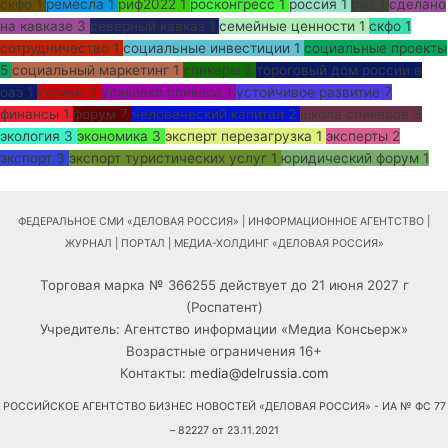
скфо
1
ремесла
1
риф2022
1
росконгресс
1
россия
1
рэц
1
сделано
на кавказе
3
северный кавказ
1
семейные ценности
1
скфо
1
сотрудничество
1
социальные инвестиции
1
социальные проекты
5
социальный маркетинг
1
спикеры
2
тороговый дом россии в
оаэ
1
туризм
2
упаковка спикера
1
устойчивое развитие
7
финансы
1
форум
7
человеческий капитал
2
школа спикеров
3
экология
3
экономика
3
эксперт перезагрузка
1
эксперты
2
экспорт
3
экспорт туристических услуг
1
юридический форум
1
ФЕДЕРАЛЬНОЕ СМИ «ДЕЛОВАЯ РОССИЯ» | ИНФОРМАЦИОННОЕ АГЕНТСТВО |
ЖУРНАЛ | ПОРТАЛ | МЕДИА-ХОЛДИНГ «ДЕЛОВАЯ РОССИЯ»
Торговая марка № 366255 действует до 21 июня 2027 г
(Роспатент)
Учредитель: Агентство информации «Медиа Консьерж»
Возрастные ограничения 16+
Контакты:
media@delrussia.com
РОССИЙСКОЕ АГЕНТСТВО БИЗНЕС НОВОСТЕЙ «ДЕЛОВАЯ РОССИЯ» - ИА № ФС 77
– 82227 от 23.11.2021