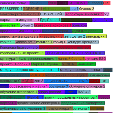
caucasus today
1
covid-18
0
ctd
0
ESG
6
FASHION
0
gulfood
1
HR
1
PRESSFEED
1
TOP50HR
1
visit caucasus
1
аси
1
бизнес
2
благотворительность
1
БОЧАРСКИЙ
1
волонтеры эколонии
1
год
народного искусства
1
Гуд Диана
1
деловая россия
1
Диана Гуц
2
династии
1
дубай
2
Екатерина Кононова
1
женское
предпринимательство
1
жюри конкурса
1
идеи для россии
1
инвестируй в кавказ
2
инвестиции
3
ингушетия
2
инновации
1
кавказ
2
кавказ.рф
2
капитал
1
ковид
0
конкурс брендов
1
Кононова Екатерина
0
корпоративное волонтерство
1
корпоративные проекты
1
КРЕАТИВНЫЕ ИНДУСТРИИ
0
КСО
1
культура
1
культурноенаследие
1
личный бренд
1
лучшие ESG
проекты России
1
Мария Шатрова
1
МЕДИА
1
медиакит
1
международное сотрудничество
1
международные рынки
1
меры
поддержки мсп
1
МОДА
0
молодежная площадка
1
молодежная
площдака
0
МСП
2
мсп
3
национальные проекты
0
НКО
0
нхп
1
оаэ
1
образование и наука
1
обучение
0
обучение спикеров
2
обучение экспертов
1
опора россии
1
пмэф
1
ПМЭФ
3
ПМЮФ-2023
1
ПРЕМИИ
1
премия социальных проектов
1
пресс-
портрет
1
продвижение спикеров
0
продвижение экспертов
1
публичные выступления
3
путь спикера
1
регионы
1
регионы