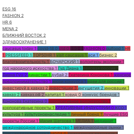
ESG
16
FASHION
2
HR
6
MENA
2
БЛИЖНИЙ ВОСТОК
2
ЗДРАВООХРАНЕНИЕ
1
caucasus today
1
covid-18
0
ctd
0
ESG
6
FASHION
0
gulfood
1
HR
1
PRESSFEED
1
TOP50HR
1
visit caucasus
1
аси
1
бизнес
2
благотворительность
1
БОЧАРСКИЙ
1
волонтеры эколонии
1
год народного искусства
1
Гуд Диана
1
деловая россия
1
Диана Гуц
2
династии
1
дубай
2
Екатерина Кононова
1
женское
предпринимательство
1
жюри конкурса
1
идеи для россии
1
инвестируй в кавказ
2
инвестиции
3
ингушетия
2
инновации
1
кавказ
2
кавказ.рф
2
капитал
1
ковид
0
конкурс брендов
1
Кононова Екатерина
0
корпоративное волонтерство
1
корпоративные проекты
1
КРЕАТИВНЫЕ ИНДУСТРИИ
0
КСО
1
культура
1
культурноенаследие
1
личный бренд
1
лучшие ESG
проекты России
1
Мария Шатрова
1
МЕДИА
1
медиакит
1
международное сотрудничество
1
международные рынки
1
меры поддержки мсп
1
МОДА
0
молодежная площадка
1