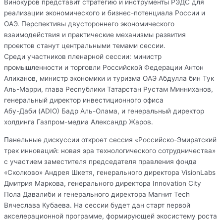
Винокуров представит стратегию и инструменты РЭДС для
реализации экономического и бизнес-потенциала России и
ОАЭ. Перспективы двустороннего экономического
взаимодействия и практические механизмы развития
проектов станут центральными темами сессии.
Среди участников пленарной сессии: министр
промышленности и торговли Российской Федерации Антон
Алиханов, министр экономики и туризма ОАЭ Абдулла бин Тук
Аль-Марри, глава Республики Татарстан Рустам Минниханов,
генеральный директор инвестиционного офиса
Абу-Даби (ADIO) Бадр Аль-Олама, и генеральный директор
холдинга Газпром-медиа Александр Жаров.
Панельные дискуссии откроет сессия «Российско-Эмиратский
трек инноваций: новая эра технологического сотрудничества»
с участием заместителя председателя правления фонда
«Сколково» Андрея Шкетя, генерального директора VisionLabs
Дмитрия Маркова, генерального директора Innovation City
Пола Давалиби и генерального директора Магнит Tech
Вячеслава Кубаева. На сессии будет дан старт первой
акселерационной программе, формирующей экосистему роста