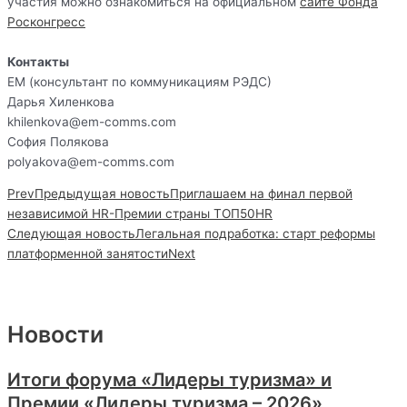
участия можно ознакомиться на официальном
сайте Фонда
Росконгресс
Контакты
ЕМ (консультант по коммуникациям РЭДС)
Дарья Хиленкова
khilenkova@em-comms.com
София Полякова
polyakova@em-comms.com
Prev
Предыдущая новость
Приглашаем на финал первой
независимой HR-Премии страны ТОП50HR
Следующая новость
Легальная подработка: старт реформы
платформенной занятости
Next
Новости
Итоги форума «Лидеры туризма» и
Премии «Лидеры туризма – 2026»