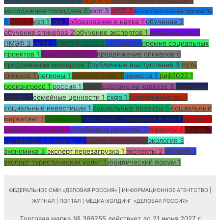
молодежная площдака
0
мсп
3
МСП
2
национальные проекты
0
НКО
0
нхп
1
оаэ
1
образование и наука
1
обучение
0
обучение спикеров
2
обучение экспертов
1
опора россии
1
ПМЭФ
3
пмэф
1
ПМЮФ-2023
1
ПРЕМИИ
1
премия социальных
проектов
1
пресс-портрет
1
продвижение спикеров
0
продвижение экспертов
1
публичные выступления
3
путь
спикера
1
регионы
1
регионы скфо
1
ремесла
1
риф2022
1
росконгресс
1
россия
1
рэц
1
сделано на кавказе
3
северный
кавказ
1
семейные ценности
1
скфо
1
сотрудничество
1
социальные инвестиции
1
социальные проекты
5
социальный
маркетинг
1
спикеры
2
тороговый дом россии в оаэ
1
туризм
2
упаковка спикера
1
устойчивое развитие
7
финансы
1
форум
7
человеческий капитал
2
школа спикеров
3
экология
3
экономика
3
эксперт перезагрузка
1
эксперты
2
экспорт
3
экспорт туристических услуг
1
юридический форум
1
ФЕДЕРАЛЬНОЕ СМИ «ДЕЛОВАЯ РОССИЯ» | ИНФОРМАЦИОННОЕ АГЕНТСТВО |
ЖУРНАЛ | ПОРТАЛ | МЕДИА-ХОЛДИНГ «ДЕЛОВАЯ РОССИЯ»
Торговая марка № 366255 действует до 21 июня 2027 г