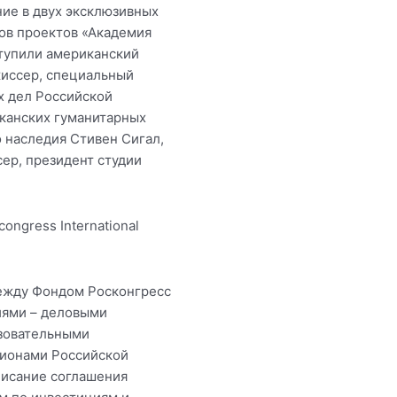
ние в двух эксклюзивных
ков проектов «Академия
тупили американский
жиссер, специальный
х дел Российской
канских гуманитарных
 наследия Стивен Сигал,
ер, президент студии
ngress International
между Фондом Росконгресс
иями – деловыми
азовательными
гионами Российской
исание соглашения