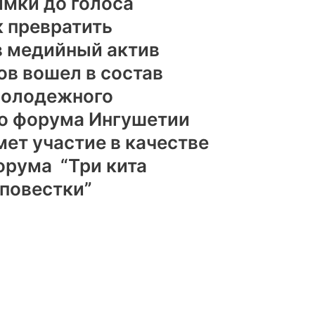
имки до голоса
к превратить
в медийный актив
в вошел в состав
Молодежного
го форума Ингушетии
мет участие в качестве
орума “Три кита
повестки”