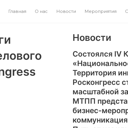
Главная
О нас
Новости
Мероприятия
С
Новости
ги
елового
Состоялся IV 
«Национально
ngress
Территория и
Росконгресс с
масштабной з
МТПП предста
бизнес-мероп
коммуникаци