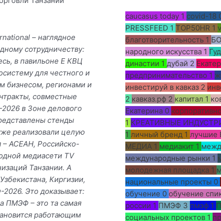
торговли Танзании
caucasus today
1
covid-18
PRESSFEED
1
TOP50HR
1
national – наглядное
благотворительность
1
Б
дному сотрудничеству:
народного искусства
1
Гу
есь, в павильоне Е КВЦ
династии
1
дубай
2
Екатер
осистему для честного и
предпринимательство
1
ж
м бизнесом, регионами и
инвестируй в кавказ
2
инв
нтракты, совместные
2
кавказ.рф
2
капитал
1
ко
-2026 в Зоне делового
Екатерина
0
корпоративно
представлены стенды
1
КРЕАТИВНЫЕ ИНДУСТР
уже реализовали целую
1
личный бренд
1
лучшие 
 – АСЕАН, Российско-
МЕДИА
1
медиакит
1
межд
родной медиасети TV
международные рынки
1
изаций Танзании. А
молодежная площадка
1
м
Узбекистана, Киргизии,
национальные проекты
0
-2026. Это доказывает:
обучение
0
обучение спи
а ПМЭФ – это та самая
россии
1
ПМЭФ
3
пмэф
1
становится работающим
социальных проектов
1
пр