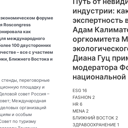
Путь от невид
индустрии: ка
 экономическом форуме
экспертность 
я Roscongress
Адам Калимато
ионировала как
оргкомитета 
для международного
более 100 двусторонних
экологическо
честве – все с участием
Диана Гуц при
ики, Ближнего Востока и
модератора Ф
национальной 
е стенды, переговорные
ационную площадку и
ESG
16
Деловой совет Россия –
FASHION
2
совет; Международная
HR
6
 деловых организаций
MENA
2
ициям и особым
БЛИЖНИЙ ВОСТОК
2
Совет по туризму
ЗДРАВООХРАНЕНИЕ
1