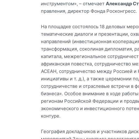
инструментом
», – отмечает
Александр Ст
правления, директор Фонда Росконгресс.
На площадке состоялось 18 деловых меро
тематические диалоги и презентации, ох
направлений (инвестиционная коопераци
трансформация, соколиная дипломатия, р
капитала, межрегиональное сотрудничест
африканская повестка, сотрудничество м
АСЕАН, сотрудничество между Россией и 
инициативы и т. д.), а также церемонии п
сотрудничестве и отраслевые встречи в ф
бизнеса». Особое внимание в ходе работ
регионам Российской Федерации и продв
экономического и инвестиционного поте
контуре.
География докладчиков и участников диск
мероприятий Зоны охватила представите