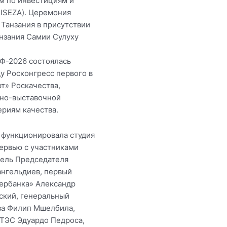
м по инвестициям и
ISEZA). Церемония
 Танзания в присутствии
нзания Самии Сулуху
ЭФ-2026 состоялась
у Росконгресс первого в
т» Роскачества,
сно-выставочной
риям качества.
 функционировала студия
тервью с участниками
тель Председателя
ангельдиев, первый
ербанка» Александр
ский, генеральный
аза Филип Мшелбила,
АТЭС Эдуардо Педроса,