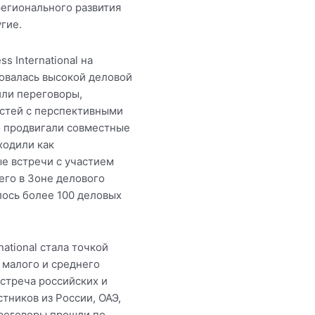
егионального развития
гие.
 International на
овалась высокой деловой
или переговоры,
остей с перспективными
о продвигали совместные
ходили как
е встречи с участием
его в Зоне делового
лось более 100 деловых
ational стала точкой
 малого и среднего
стреча российских и
тников из России, ОАЭ,
ереговоры прошли по