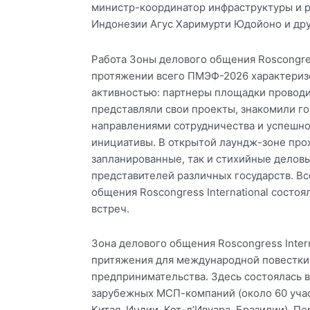
министр-координатор инфраструктуры и р
Индонезии Агус Харимурти Юдойоно и дру
Работа Зоны делового общения Roscongress
протяжении всего ПМЭФ-2026 характериз
активностью: партнеры площадки провод
представляли свои проекты, знакомили г
направлениями сотрудничества и успешн
инициативы. В открытой лаундж-зоне про
запланированные, так и стихийные деловы
представителей различных государств. Вс
общения Roscongress International состоя
встреч.
Зона делового общения Roscongress Intern
притяжения для международной повестки
предпринимательства. Здесь состоялась в
зарубежных МСП-компаний (около 60 учас
Китая, Индии, Кот-д’Ивуара, Бразилии). П