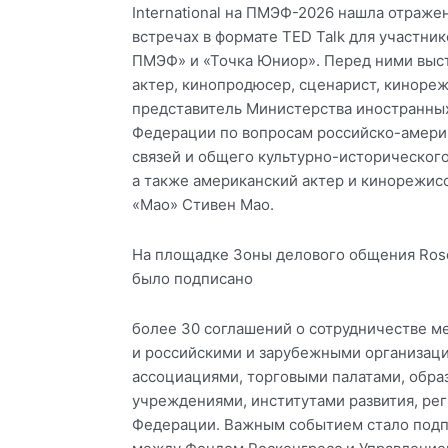
International на ПМЭФ-2026 нашла отраже
встречах в формате TED Talk для участни
ПМЭФ» и «Точка Юниор». Перед ними выс
актер, кинопродюсер, сценарист, киноре
представитель Министерства иностранны
Федерации по вопросам российско-амери
связей и общего культурно-исторического
а также американский актер и кинорежисс
«Мао» Стивен Мао.
На площадке Зоны делового общения Rosco
было подписано
более 30 соглашений о сотрудничестве 
и российскими и зарубежными организац
ассоциациями, торговыми палатами, обр
учреждениями, институтами развития, ре
Федерации. Важным событием стало подп