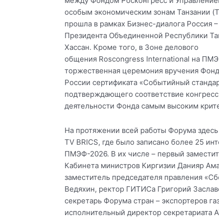
между Фондом Росконгресс и Управление
особым экономическим зонам Танзании (T
прошла в рамках Бизнес-диалога Россия –
Президента Объединенной Республики Та
Хассан. Кроме того, в Зоне делового
общения Roscongress International на ПМ
торжественная церемония вручения Фонд
России сертификата «Событийный стандар
подтверждающего соответствие конгрес
деятельности Фонда самым высоким крите
На протяжении всей работы Форума здесь
TV BRICS, где было записано более 25 ин
ПМЭФ-2026. В их числе – первый замести
Кабинета министров Киргизии Данияр Ам
заместитель председателя правления «Сб
Ведяхин, ректор ГИТИСа Григорий Заслав
секретарь Форума стран – экспортеров г
исполнительный директор секретариата 