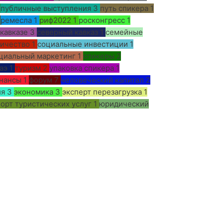
публичные выступления
3
путь спикера
1
ремесла
1
риф2022
1
росконгресс
1
 кавказе
3
северный кавказ
1
семейные
ничество
1
социальные инвестиции
1
циальный маркетинг
1
спикеры
2
аэ
1
туризм
2
упаковка спикера
1
нансы
1
форум
7
человеческий капитал
2
ия
3
экономика
3
эксперт перезагрузка
1
орт туристических услуг
1
юридический