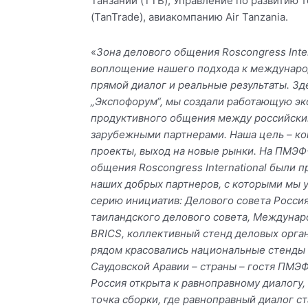
Танзании (TTB), Управление по развитию 
(TanTrade), авиакомпанию Air Tanzania.
«
Зона делового общения Roscongress Inter
воплощение нашего подхода к междунаро
прямой диалог и реальные результаты. Зд
„Экспофорум“, мы создали работающую эк
продуктивного общения между российски
зарубежными партнерами. Наша цель – ко
проекты, выход на новые рынки. На ПМЭФ
общения Roscongress International были 
наших добрых партнеров, с которыми мы 
серию инициатив: Делового совета Россия
таиландского делового совета, Междуна
BRICS, коллективный стенд деловых орган
рядом красовались национальные стенды 
Саудовской Аравии – страны – гостя ПМЭФ
Россия открыта к равноправному диалогу, 
точка сборки, где равноправный диалог 