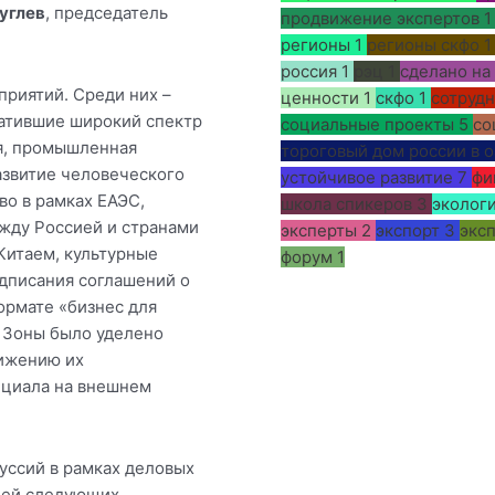
углев
, председатель
продвижение экспертов
1
регионы
1
регионы скфо
1
россия
1
рэц
1
сделано на
приятий. Среди них –
ценности
1
скфо
1
сотруд
ватившие широкий спектр
социальные проекты
5
со
я, промышленная
тороговый дом россии в о
азвитие человеческого
устойчивое развитие
7
фи
во в рамках ЕАЭС,
школа спикеров
3
эколог
ежду Россией и странами
эксперты
2
экспорт
3
эксп
Китаем, культурные
форум
1
одписания соглашений о
ормате «бизнес для
ы Зоны было уделено
ижению их
нциала на внешнем
уссий в рамках деловых
лей следующих