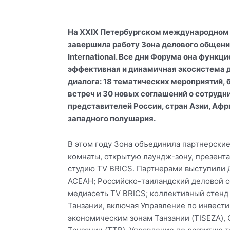
a
a
a
a
r
r
r
r
На XXIX Петербургском международном
e
e
e
e
завершила работу Зона делового общени
o
o
o
o
International. Все дни Форума она функц
n
n
n
n
эффективная и динамичная экосистема 
v
o
t
w
диалога: 18 тематических мероприятий, 
k
d
e
h
встреч и 30 новых соглашений о сотрудни
n
l
a
представителей России, стран Азии, Афр
o
e
t
западного полушария.
k
g
s
l
r
a
В этом году Зона объединила партнерски
a
a
p
комнаты, открытую лаундж-зону, презент
s
m
p
студию TV BRICS. Партнерами выступили 
s
АСЕАН; Российско-таиландский деловой 
n
медиасеть TV BRICS; коллективный стенд
i
Танзании, включая Управление по инвест
k
экономическим зонам Танзании (TISEZA), 
i