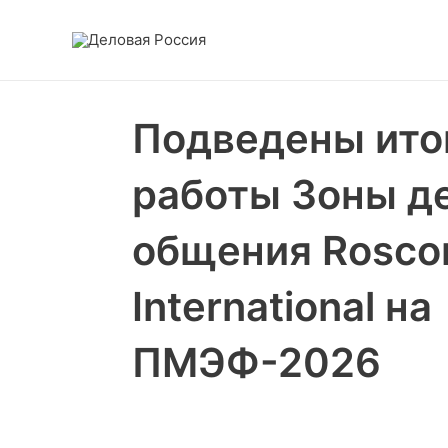
Перейти
к
содержимому
Подведены ито
работы Зоны д
общения Rosco
International на
ПМЭФ-2026
S
S
S
S
h
h
h
h