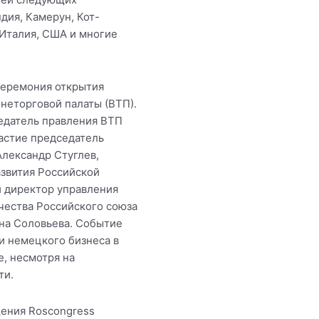
ндия, Камерун, Кот-
 Италия, США и многие
церемония открытия
неторговой палаты (ВТП).
едатель правления ВТП
астие председатель
Александр Стуглев,
звития Российской
 директор управления
чества Российского союза
на Соловьева. Событие
и немецкого бизнеса в
, несмотря на
ти.
ения Roscongress