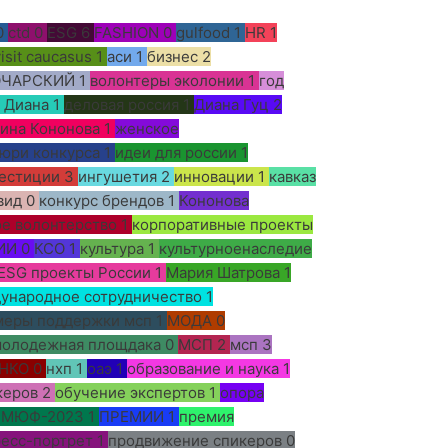
0
ctd
0
ESG
6
FASHION
0
gulfood
1
HR
1
visit caucasus
1
аси
1
бизнес
2
ОЧАРСКИЙ
1
волонтеры эколонии
1
год
д Диана
1
деловая россия
1
Диана Гуц
2
ина Кононова
1
женское
юри конкурса
1
идеи для россии
1
естиции
3
ингушетия
2
инновации
1
кавказ
вид
0
конкурс брендов
1
Кононова
е волонтерство
1
корпоративные проекты
ИИ
0
КСО
1
культура
1
культурноенаследие
ESG проекты России
1
Мария Шатрова
1
ународное сотрудничество
1
меры поддержки мсп
1
МОДА
0
олодежная площдака
0
МСП
2
мсп
3
НКО
0
нхп
1
оаэ
1
образование и наука
1
керов
2
обучение экспертов
1
опора
ПМЮФ-2023
1
ПРЕМИИ
1
премия
есс-портрет
1
продвижение спикеров
0