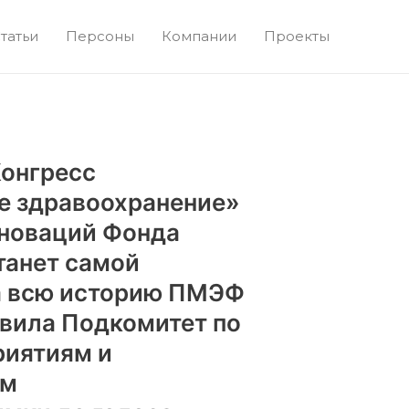
татьи
Персоны
Компании
Проекты
Конгресс
е здравоохранение»
нноваций Фонда
танет самой
а всю историю ПМЭФ
вила Подкомитет по
риятиям и
ям