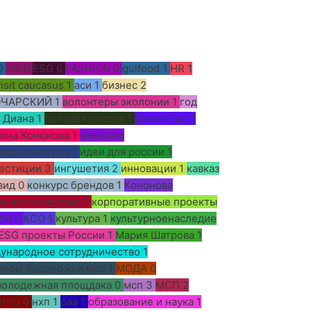
0
ctd
0
ESG
6
FASHION
0
gulfood
1
HR
1
visit caucasus
1
аси
1
бизнес
2
ОЧАРСКИЙ
1
волонтеры эколонии
1
год
д Диана
1
деловая россия
1
Диана Гуц
2
ина Кононова
1
женское
юри конкурса
1
идеи для россии
1
естиции
3
ингушетия
2
инновации
1
кавказ
вид
0
конкурс брендов
1
Кононова
е волонтерство
1
корпоративные проекты
ИИ
0
КСО
1
культура
1
культурноенаследие
ESG проекты России
1
Мария Шатрова
1
ународное сотрудничество
1
меры поддержки мсп
1
МОДА
0
олодежная площдака
0
мсп
3
МСП
2
НКО
0
нхп
1
оаэ
1
образование и наука
1