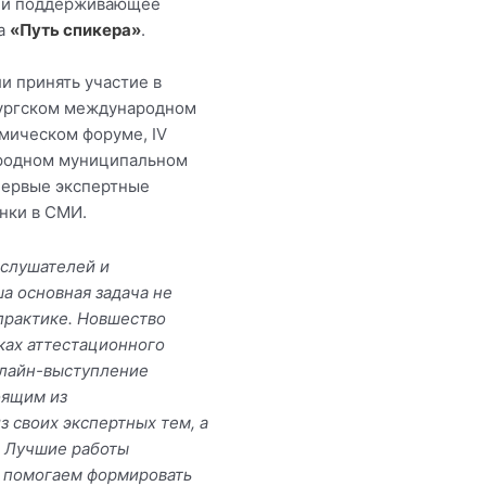
г и поддерживающее
ла
«Путь спикера»
.
и принять участие в
бургском международном
мическом форуме, IV
родном муниципальном
первые экспертные
онки в СМИ.
 слушателей и
а основная задача не
 практике. Новшество
мках аттестационного
нлайн-выступление
оящим из
з своих экспертных тем, а
. Лучшие работы
и помогаем формировать