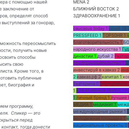
кера с помощью нашей
MENA
2
е заключение от
БЛИЖНИЙ ВОСТОК
2
ров, определят способ
ЗДРАВООХРАНЕНИЕ
1
 выступлений за гонорар,
caucasus today
1
covid-18
PRESSFEED
1
TOP50HR
1
благотворительность
1
Б
озможность переосмыслить
народного искусства
1
Гу
ности, получить новые
династии
1
дубай
2
Екатер
 освоить способы
предпринимательство
1
ж
ысить свою
инвестируй в кавказ
2
инв
листа. Кроме того, в
2
кавказ.рф
2
капитал
1
ко
готовить публичные
Екатерина
0
корпоративно
рет, биография и
1
КРЕАТИВНЫЕ ИНДУСТР
1
личный бренд
1
лучшие 
МЕДИА
1
медиакит
1
межд
яем программу,
международные рынки
1
теля. Спикер — это
молодежная площадка
1
м
скрыться перед
национальные проекты
0
 контакт, тогда донести