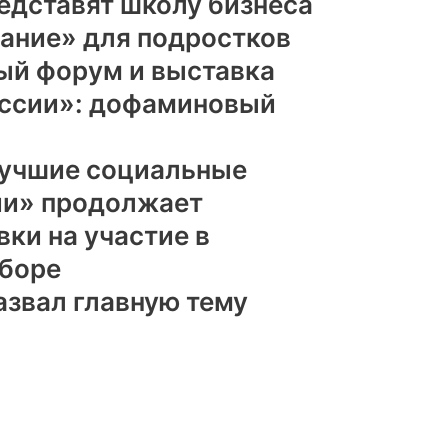
едставят школу бизнеса
ание» для подростков
й форум и выставка
оссии»: дофаминовый
учшие социальные
ии» продолжает
вки на участие в
тборе
азвал главную тему