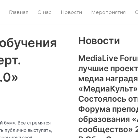
Главная
О нас
Новости
Мероприятия
С
Новости
 обучения
ерт.
MediaLive For
лучшие проект
5.0»
медиа наградя
«МедиаКульт»
Состоялось от
Форума препо
образования 
 бум». Все стремятся
сообщество» 
ть публично выступать,
формируя свой