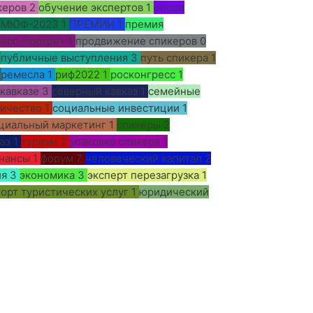
керов
2
обучение экспертов
1
опора
ПМЮФ-2023
1
ПРЕМИИ
1
премия
есс-портрет
1
продвижение спикеров
0
публичные выступления
3
путь спикера
1
ремесла
1
риф2022
1
росконгресс
1
 кавказе
3
северный кавказ
1
семейные
ничество
1
социальные инвестиции
1
циальный маркетинг
1
спикеры
2
аэ
1
туризм
2
упаковка спикера
1
нансы
1
форум
7
человеческий капитал
2
ия
3
экономика
3
эксперт перезагрузка
1
орт туристических услуг
1
юридический