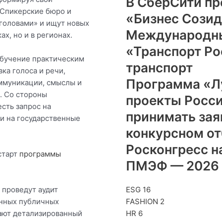
В СберСити пр
 Спикерские бюро и
«Бизнес Созид
 головами» и ищут новых
Международны
ах, но и в регионах.
«Транспорт Р
обучение практическим
транспорт
ка голоса и речи,
Программа «Л
ммуникации, смыслы и
. Со стороны
проекты Росс
сть запрос на
принимать зая
ти на государственные
конкурсном о
Росконгресс н
старт
программы
ПМЭФ — 2026
 проведут аудит
ESG
16
онных публичных
FASHION
2
тают детализированный
HR
6