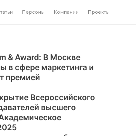
татьи
Персоны
Компании
Проекты
um & Award: В Москве
ы в сфере маркетинга и
т премией
крытие Всероссийского
давателей высшего
«Академическое
2025