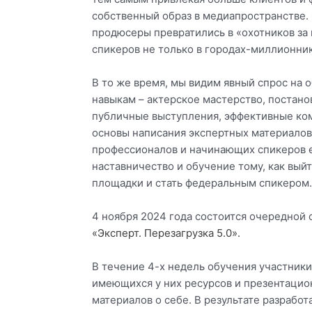
n
n
n
n
собственный образ в медиапространстве.
v
o
t
w
продюсеры превратились в «охотников за
k
d
e
h
спикеров не только в городах-миллионник
n
l
a
o
e
t
В то же время, мы видим явный спрос на 
k
g
s
навыкам – актерское мастерство, постанов
l
r
a
публичные выступления, эффективные ко
a
a
p
основы написания экспертных материалов
s
m
p
профессионалов и начинающих спикеров е
s
наставничество и обучение тому, как вый
n
площадки и стать федеральным спикером.
i
k
4 ноября 2024 года состоится очередной 
i
«Эксперт. Перезагрузка 5.0».
В течение 4-х недель обучения участники
имеющихся у них ресурсов и презентаци
материалов о себе. В результате разрабо