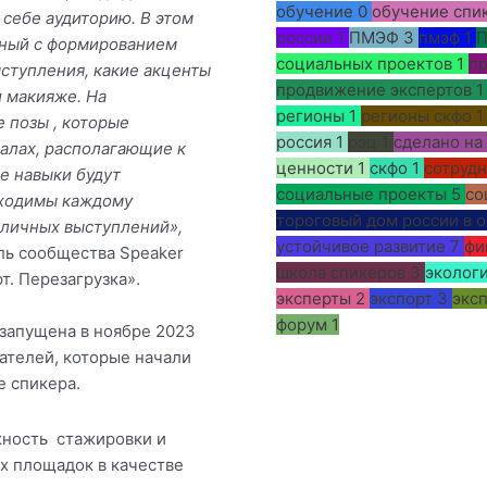
обучение
0
обучение спи
себе аудиторию. В этом
россии
1
ПМЭФ
3
пмэф
1
нный с формированием
социальных проектов
1
пр
ыступления, какие акценты
продвижение экспертов
1
и макияже. На
регионы
1
регионы скфо
1
 позы , которые
россия
1
рэц
1
сделано на
иалах, располагающие к
ценности
1
скфо
1
сотруд
ие навыки будут
социальные проекты
5
со
бходимы каждому
тороговый дом россии в о
бличных выступлений»,
устойчивое развитие
7
фи
ель сообщества Speaker
школа спикеров
3
эколог
т. Перезагрузка».
эксперты
2
экспорт
3
эксп
форум
1
 запущена в ноябре 2023
ателей, которые начали
е спикера.
ность стажировки и
 площадок в качестве