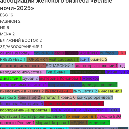
ассоциации женского бизнеса «Белые
ночи-2025»
ESG
16
FASHION
2
HR
6
MENA
2
БЛИЖНИЙ ВОСТОК
2
ЗДРАВООХРАНЕНИЕ
1
caucasus today
1
covid-18
0
ctd
0
ESG
6
FASHION
0
gulfood
1
HR
1
PRESSFEED
1
TOP50HR
1
visit caucasus
1
аси
1
бизнес
2
благотворительность
1
БОЧАРСКИЙ
1
волонтеры эколонии
1
год
народного искусства
1
Гуд Диана
1
деловая россия
1
Диана Гуц
2
династии
1
дубай
2
Екатерина Кононова
1
женское
предпринимательство
1
жюри конкурса
1
идеи для россии
1
инвестируй в кавказ
2
инвестиции
3
ингушетия
2
инновации
1
кавказ
2
кавказ.рф
2
капитал
1
ковид
0
конкурс брендов
1
Кононова Екатерина
0
корпоративное волонтерство
1
корпоративные проекты
1
КРЕАТИВНЫЕ ИНДУСТРИИ
0
КСО
1
культура
1
культурноенаследие
1
личный бренд
1
лучшие ESG
проекты России
1
Мария Шатрова
1
МЕДИА
1
медиакит
1
международное сотрудничество
1
международные рынки
1
меры