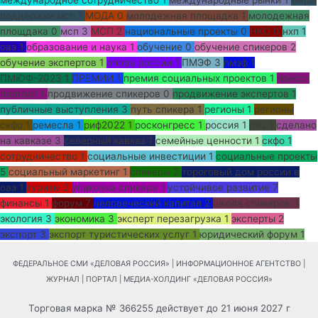
поддержки мсп
1
МОДА
0
молодежная площадка
1
молодежная
площдака
0
мсп
3
МСП
2
национальные проекты
0
НКО
0
нхп
1
оаэ
1
образование и наука
1
обучение
0
обучение спикеров
2
обучение экспертов
1
опора россии
1
ПМЭФ
3
пмэф
1
ПМЮФ-2023
1
ПРЕМИИ
1
премия социальных проектов
1
пресс-
портрет
1
продвижение спикеров
0
продвижение экспертов
1
публичные выступления
3
путь спикера
1
регионы
1
регионы
скфо
1
ремесла
1
риф2022
1
росконгресс
1
россия
1
рэц
1
сделано
на кавказе
3
северный кавказ
1
семейные ценности
1
скфо
1
сотрудничество
1
социальные инвестиции
1
социальные проекты
5
социальный маркетинг
1
спикеры
2
тороговый дом россии в
оаэ
1
туризм
2
упаковка спикера
1
устойчивое развитие
7
финансы
1
форум
7
человеческий капитал
2
школа спикеров
3
экология
3
экономика
3
эксперт перезагрузка
1
эксперты
2
экспорт
3
экспорт туристических услуг
1
юридический форум
1
ФЕДЕРАЛЬНОЕ СМИ «ДЕЛОВАЯ РОССИЯ» | ИНФОРМАЦИОННОЕ АГЕНТСТВО |
ЖУРНАЛ | ПОРТАЛ | МЕДИА-ХОЛДИНГ «ДЕЛОВАЯ РОССИЯ»
Торговая марка № 366255 действует до 21 июня 2027 г