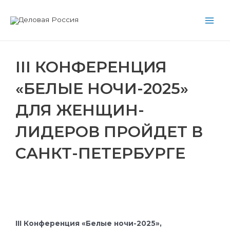
Перейти
Main
к
Men
содержимому
III КОНФЕРЕНЦИЯ
«БЕЛЫЕ НОЧИ-2025»
ДЛЯ ЖЕНЩИН-
ЛИДЕРОВ ПРОЙДЕТ В
САНКТ-ПЕТЕРБУРГЕ
S
S
S
S
h
h
h
h
a
a
a
a
r
r
r
r
III Конференция «Белые ночи-2025»,
e
e
e
e