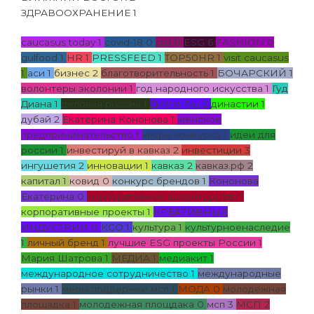
ЗДРАВООХРАНЕНИЕ
1
caucasus today
1
covid-18
0
ctd
0
ESG
6
FASHION
0
gulfood
1
HR
1
PRESSFEED
1
TOP50HR
1
visit caucasus
1
аси
1
бизнес
2
благотворительность
1
БОЧАРСКИЙ
1
волонтеры эколонии
1
год народного искусства
1
Гуд
Диана
1
деловая россия
1
Диана Гуц
2
династии
1
дубай
2
Екатерина Кононова
1
женское
предпринимательство
1
жюри конкурса
1
идеи для
россии
1
инвестируй в кавказ
2
инвестиции
3
ингушетия
2
инновации
1
кавказ
2
кавказ.рф
2
капитал
1
ковид
0
конкурс брендов
1
Кононова
Екатерина
0
корпоративное волонтерство
1
корпоративные проекты
1
КРЕАТИВНЫЕ
ИНДУСТРИИ
0
КСО
1
культура
1
культурноенаследие
1
личный бренд
1
лучшие ESG проекты России
1
Мария Шатрова
1
МЕДИА
1
медиакит
1
международное сотрудничество
1
международные
рынки
1
меры поддержки мсп
1
МОДА
0
молодежная
площадка
1
молодежная площдака
0
мсп
3
МСП
2