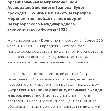
организованная Межрегиональной
o
o
o
o
Ассоциацией женского бизнеса, будет
n
n
n
n
проходить 5-7 июня в г. Санкт-Петербурге.
v
o
t
w
Мероприятие пройдет в преддверии
k
d
e
h
Петербургского международного
n
l
a
экономического форума -2025.
o
e
t
k
g
s
На конференции «Белые ночи» соберутся более 250
l
r
a
успешных женщин-предпринимателей, топ-
a
a
p
менеджеров, общественных деятелей и экспертов из
s
m
p
разных сфер бизнеса. Это уникальная площадка для
s
нетворкинга и установления деловых связей.
n
i
Программа конференции включает в себя три
k
тематических блока: взаимная выгода, доверие и
i
прозрачность. Мероприятие проходит под девизом:
«Стратегия ХХI века: доверие, взаимная выгода
и прозрачность».
В центре внимания — темы
построения успешного бизнеса, ценность бизнес-
образования, партнерство и открытость к диалогу и