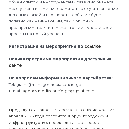
обмен опытом и инструментами развития бизнеса
между женщинами-лидерами, а также установление
деловых связей и партнерств. Событие будет
полезно как начинающим, так и опытным
предпринимательницам, желающим вывести свои
проекты на новый уровень.
Регистрация на мероприятие по
ссылке
Полная программа мероприятия доступна на
сайте
По вопросам информационного партнёрства:
Telegram @managermediaconcierge
E-mail:
agency.mediaconcierge@gmail.com
Prev
Next
Предыдущая новость
В Москве в Согласие Холл 22
апреля 2025 года состоится Форум городских и
инфраструктурных проектов «Инфрагород»
Следующая новость
В Москве пройдет Форум