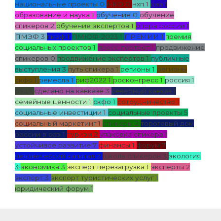
национальные проекты
0
НКО
0
нхп
1
оаэ
1
образование и наука
1
обучение
0
обучение
спикеров
2
обучение экспертов
1
опора россии
1
ПМЭФ
3
пмэф
1
ПМЮФ-2023
1
ПРЕМИИ
1
премия
социальных проектов
1
пресс-портрет
1
продвижение
спикеров
0
продвижение экспертов
1
публичные
выступления
3
путь спикера
1
регионы
1
регионы
скфо
1
ремесла
1
риф2022
1
росконгресс
1
россия
1
рэц
1
сделано на кавказе
3
северный кавказ
1
семейные ценности
1
скфо
1
сотрудничество
1
социальные инвестиции
1
социальные проекты
5
социальный маркетинг
1
спикеры
2
тороговый дом
россии в оаэ
1
туризм
2
упаковка спикера
1
устойчивое развитие
7
финансы
1
форум
7
человеческий капитал
2
школа спикеров
3
экология
3
экономика
3
эксперт перезагрузка
1
эксперты
2
экспорт
3
экспорт туристических услуг
1
юридический форум
1