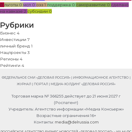
0
льготы
0
мсп
0
оэз
1
поддержка
0
саморазвитие
0
сделано
на кавказе
2
субсидии
0
Рубрики
Бизнес
4
Инвестиции
7
личный бренд
1
Нацпроекты
3
Регионы
4
Рейтинги
4
ФЕДЕРАЛЬНОЕ СМИ «ДЕЛОВАЯ РОССИЯ» | ИНФОРМАЦИОННОЕ АГЕНТСТВО |
ЖУРНАЛ | ПОРТАЛ | МЕДИА-ХОЛДИНГ «ДЕЛОВАЯ РОССИЯ»
Торговая марка № 366255 действует до 21 июня 2027 г
(Роспатент)
Учредитель: Агентство информации «Медиа Консьерж»
Возрастные ограничения 16+
Контакты:
media@delrussia.com
РОССИЙСКОЕ АГЕНТСТВО БИЗНЕС НОВОСТЕЙ «ДЕЛОВАЯ РОССИЯ» - ИА № ФС