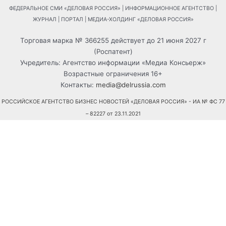
a
a
a
a
ФЕДЕРАЛЬНОЕ СМИ «ДЕЛОВАЯ РОССИЯ» | ИНФОРМАЦИОННОЕ АГЕНТСТВО |
r
r
r
r
ЖУРНАЛ | ПОРТАЛ | МЕДИА-ХОЛДИНГ «ДЕЛОВАЯ РОССИЯ»
e
e
e
e
o
o
o
o
Торговая марка № 366255 действует до 21 июня 2027 г
n
n
n
n
(Роспатент)
w
t
v
o
Учредитель: Агентство информации «Медиа Консьерж»
h
e
k
d
Возрастные ограничения 16+
a
l
n
Контакты:
media@delrussia.com
t
e
o
РОССИЙСКОЕ АГЕНТСТВО БИЗНЕС НОВОСТЕЙ «ДЕЛОВАЯ РОССИЯ» - ИА № ФС 77
s
g
k
– 82227 от 23.11.2021
a
r
l
p
a
a
p
m
s
ДЕЛОВАЯ РОССИЯ: ГИД ПО ПРЕДПРИЯТИЯМ» - ПИ №ФС 77-43168 от 23.12.2010
s
n
ДЕЛОВАЯ РОССИЯ - ЭЛ № ФС 77 – 43169 от 23.12.2010г
i
k
i
2007 - 2025 © Агентство информации «Медиа Консьерж»
Информация сайта www.delrussia.com защищена законом об
авторских правах.