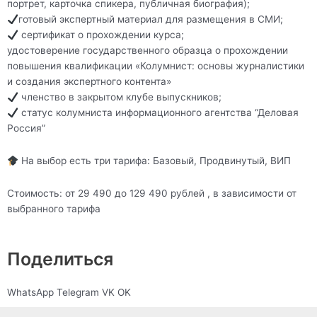
портрет, карточка спикера, публичная биография);
готовый экспертный материал для размещения в СМИ;
сертификат о прохождении курса;
удостоверение государственного образца о прохождении
повышения квалификации «Колумнист: основы журналистики
и создания экспертного контента»
членство в закрытом клубе выпускников;
статус колумниста информационного агентства “Деловая
Россия”
На выбор есть три тарифа: Базовый, Продвинутый, ВИП
Стоимость: от 29 490 до 129 490 рублей , в зависимости от
выбранного тарифа
Поделиться
S
S
S
S
WhatsApp
Telegram
VK
OK
h
h
h
h