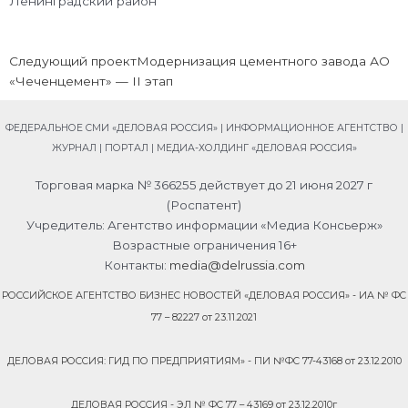
Ленинградский район
Next
Следующий проект
Модернизация цементного завода АО
«Чеченцемент» — II этап
ФЕДЕРАЛЬНОЕ СМИ «ДЕЛОВАЯ РОССИЯ» | ИНФОРМАЦИОННОЕ АГЕНТСТВО |
ЖУРНАЛ | ПОРТАЛ | МЕДИА-ХОЛДИНГ «ДЕЛОВАЯ РОССИЯ»
Торговая марка № 366255 действует до 21 июня 2027 г
(Роспатент)
Учредитель: Агентство информации «Медиа Консьерж»
Возрастные ограничения 16+
Контакты:
media@delrussia.com
РОССИЙСКОЕ АГЕНТСТВО БИЗНЕС НОВОСТЕЙ «ДЕЛОВАЯ РОССИЯ» - ИА № ФС
77 – 82227 от 23.11.2021
ДЕЛОВАЯ РОССИЯ: ГИД ПО ПРЕДПРИЯТИЯМ» - ПИ №ФС 77-43168 от 23.12.2010
ДЕЛОВАЯ РОССИЯ - ЭЛ № ФС 77 – 43169 от 23.12.2010г