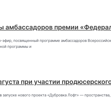
мы амбассадоров премии «Федер
лайн-эфир, посвященный программе амбассадоров Всероссий
нной программы и
вгуста при участии продюсерског
 запуске нового проекта «Дубровка Лофт» — пространства,