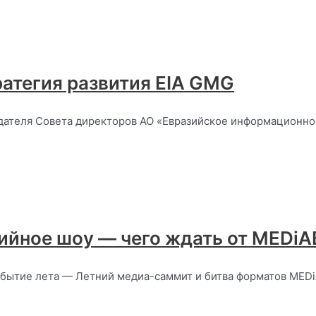
ратегия развития EIA GMG
ателя Совета директоров АО «Евразийское информационное
ийное шоу — чего ждать от MEDiA
событие лета — Летний медиа-саммит и битва форматов ME