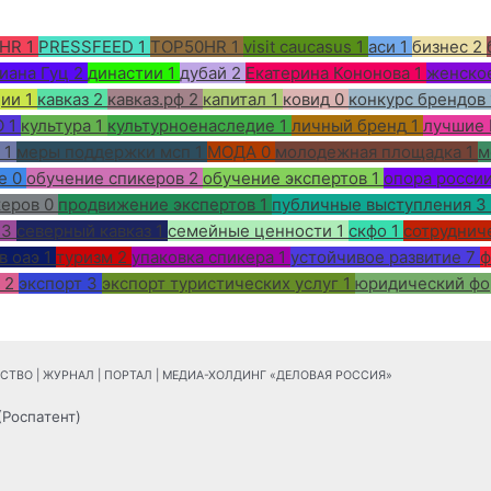
HR
1
PRESSFEED
1
TOP50HR
1
visit caucasus
1
аси
1
бизнес
2
иана Гуц
2
династии
1
дубай
2
Екатерина Кононова
1
женско
ции
1
кавказ
2
кавказ.рф
2
капитал
1
ковид
0
конкурс брендов
О
1
культура
1
культурноенаследие
1
личный бренд
1
лучшие 
1
меры поддержки мсп
1
МОДА
0
молодежная площадка
1
м
е
0
обучение спикеров
2
обучение экспертов
1
опора росси
керов
0
продвижение экспертов
1
публичные выступления
3
3
северный кавказ
1
семейные ценности
1
скфо
1
сотруднич
в оаэ
1
туризм
2
упаковка спикера
1
устойчивое развитие
7
ф
2
экспорт
3
экспорт туристических услуг
1
юридический ф
ТВО | ЖУРНАЛ | ПОРТАЛ | МЕДИА-ХОЛДИНГ «ДЕЛОВАЯ РОССИЯ»
(Роспатент)