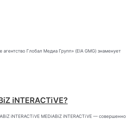
 агентство Глобал Медиа Групп» (EIA GMG) знаменует
BiZ iNTERACTiVE?
DiABiZ iNTERACTiVE MEDiABiZ iNTERACTiVE — совершенно