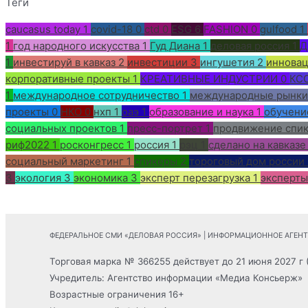
Теги
caucasus today
1
covid-18
0
ctd
0
ESG
6
FASHION
0
gulfood
1
1
год народного искусства
1
Гуд Диана
1
деловая россия
1
Д
1
инвестируй в кавказ
2
инвестиции
3
ингушетия
2
иннова
корпоративные проекты
1
КРЕАТИВНЫЕ ИНДУСТРИИ
0
КС
1
международное сотрудничество
1
международные рынки
проекты
0
НКО
0
нхп
1
оаэ
1
образование и наука
1
обучени
социальных проектов
1
пресс-портрет
1
продвижение спи
риф2022
1
росконгресс
1
россия
1
рэц
1
сделано на кавказе
социальный маркетинг
1
спикеры
2
тороговый дом россии 
3
экология
3
экономика
3
эксперт перезагрузка
1
эксперты
ФЕДЕРАЛЬНОЕ СМИ «ДЕЛОВАЯ РОССИЯ» | ИНФОРМАЦИОННОЕ АГЕНТС
Торговая марка № 366255 действует до 21 июня 2027 г 
Учредитель: Агентство информации «Медиа Консьерж»
Возрастные ограничения 16+