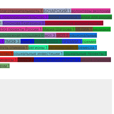
благотворительность
1
БОЧАРСКИЙ
1
волонтеры эколонии
е предпринимательство
1
жюри конкурса
1
идеи для россии
1
Кононова Екатерина
0
корпоративное волонтерство
1
ESG проекты России
1
Мария Шатрова
1
МЕДИА
1
медиакит
олодежная площдака
0
мсп
3
МСП
2
национальные
и
1
ПМЭФ
3
пмэф
1
ПМЮФ-2023
1
ПРЕМИИ
1
премия
путь спикера
1
регионы
1
регионы скфо
1
ремесла
1
ество
1
социальные инвестиции
1
социальные проекты
5
инансы
1
форум
7
человеческий капитал
2
школа спикеров
орум
1