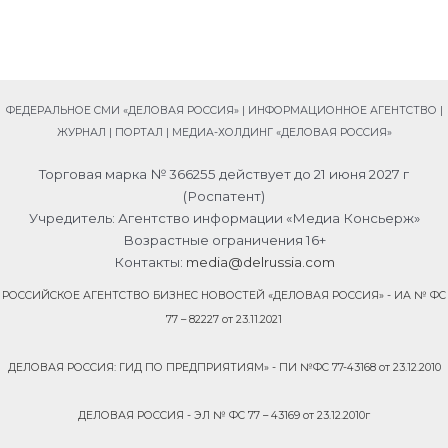
S
S
S
S
h
h
h
h
a
a
a
a
r
r
r
r
ФЕДЕРАЛЬНОЕ СМИ «ДЕЛОВАЯ РОССИЯ» | ИНФОРМАЦИОННОЕ АГЕНТСТВО |
e
e
e
e
ЖУРНАЛ | ПОРТАЛ | МЕДИА-ХОЛДИНГ «ДЕЛОВАЯ РОССИЯ»
o
o
o
o
n
n
n
n
Торговая марка № 366255 действует до 21 июня 2027 г
v
o
t
w
(Роспатент)
k
d
e
h
Учредитель: Агентство информации «Медиа Консьерж»
n
l
a
Возрастные ограничения 16+
o
e
t
Контакты:
media@delrussia.com
k
g
s
l
r
a
РОССИЙСКОЕ АГЕНТСТВО БИЗНЕС НОВОСТЕЙ «ДЕЛОВАЯ РОССИЯ» - ИА № ФС
a
a
p
77 – 82227 от 23.11.2021
s
m
p
s
ДЕЛОВАЯ РОССИЯ: ГИД ПО ПРЕДПРИЯТИЯМ» - ПИ №ФС 77-43168 от 23.12.2010
n
i
ДЕЛОВАЯ РОССИЯ - ЭЛ № ФС 77 – 43169 от 23.12.2010г
k
i