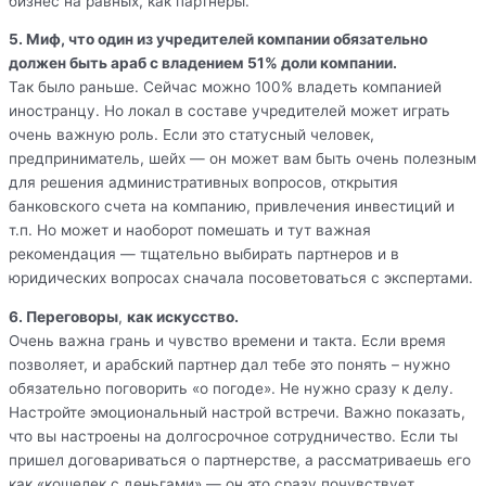
бизнес на равных, как партнеры.
5. Миф, что один из учредителей компании обязательно
должен быть араб с владением 51% доли компании.
Так было раньше. Сейчас можно 100% владеть компанией
иностранцу. Но локал в составе учредителей может играть
очень важную роль. Если это статусный человек,
предприниматель, шейх — он может вам быть очень полезным
для решения административных вопросов, открытия
банковского счета на компанию, привлечения инвестиций и
т.п. Но может и наоборот помешать и тут важная
рекомендация — тщательно выбирать партнеров и в
юридических вопросах сначала посоветоваться с экспертами.
6. Переговоры
,
как искусство.
Очень важна грань и чувство времени и такта. Если время
позволяет, и арабский партнер дал тебе это понять – нужно
обязательно поговорить «о погоде». Не нужно сразу к делу.
Настройте эмоциональный настрой встречи. Важно показать,
что вы настроены на долгосрочное сотрудничество. Если ты
пришел договариваться о партнерстве, а рассматриваешь его
как «кошелек с деньгами» — он это сразу почувствует.