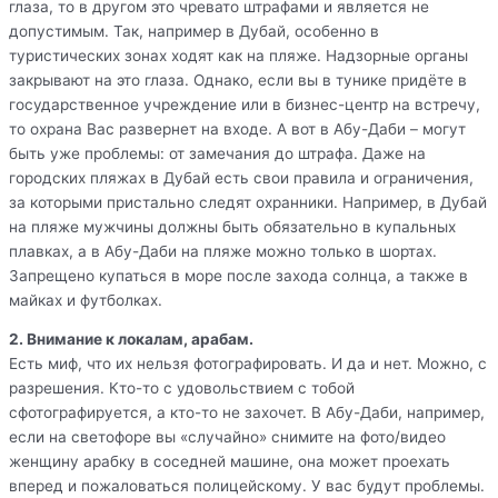
глаза, то в другом это чревато штрафами и является не
допустимым. Так, например в Дубай, особенно в
туристических зонах ходят как на пляже. Надзорные органы
закрывают на это глаза. Однако, если вы в тунике придёте в
государственное учреждение или в бизнес-центр на встречу,
то охрана Вас развернет на входе. А вот в Абу-Даби – могут
быть уже проблемы: от замечания до штрафа. Даже на
городских пляжах в Дубай есть свои правила и ограничения,
за которыми пристально следят охранники. Например, в Дубай
на пляже мужчины должны быть обязательно в купальных
плавках, а в Абу-Даби на пляже можно только в шортах.
Запрещено купаться в море после захода солнца, а также в
майках и футболках.
2. Внимание к локалам, арабам.
Есть миф, что их нельзя фотографировать. И да и нет. Можно, с
разрешения. Кто-то с удовольствием с тобой
сфотографируется, а кто-то не захочет. В Абу-Даби, например,
если на светофоре вы «случайно» снимите на фото/видео
женщину арабку в соседней машине, она может проехать
вперед и пожаловаться полицейскому. У вас будут проблемы.