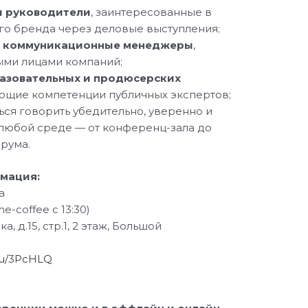
и руководители
, заинтересованные в
о бренда через деловые выступления;
 и коммуникационные менеджеры
,
ми лицами компаний;
азовательных и продюсерских
ющие компетенции публичных экспертов;
ться говорить убедительно, уверенно и
любой среде — от конференц-зала до
рума.
мация:
а
e-coffee с 13:30)
, д.15, стр.1, 2 этаж, Большой
.ru/3PcHLQ