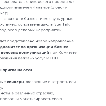
— основатель спикерского проекта для
едпринимателей «Главное Слово» и
икер
;
—
эксперт в бизнес- и межкультурных
-спикер, основатель школы Star Talk;
родюсер деловых мероприятий;
дет представлено новое направление
дкомитет по организации бизнес-
у деловых коммуникаций
при Комитете
развития деловых услуг МТПП.
и приглашаются:
ные
спикеры
, желающие выстроить или
у;
листы
в различных отраслях,
ировать и монетизировать свою