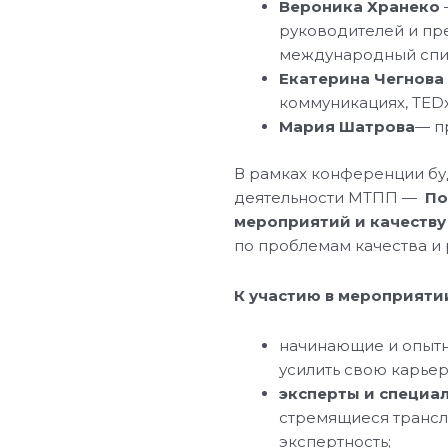
Вероника Хранеко
руководителей и пр
международный сп
Екатерина Чегнова
коммуникациях, TEDx
Мария Шатрова
— п
В рамках конференции бу
деятельности МТПП —
По
мероприятий и качеств
по проблемам качества и 
К участию в мероприяти
начинающие и опыт
усилить свою карьер
эксперты и специа
стремящиеся трансл
экспертность;