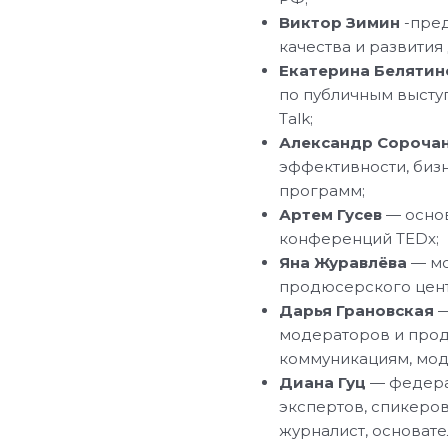
Виктор Зимин
-пред
качества и развития 
Екатерина Белятин
по публичным высту
Talk;
Александр Сороча
эффективности, биз
программ;
Артем Гусев
— основ
конференций TEDx;
Яна Журавлёва
— мо
продюсерского цент
Дарья Грановская
—
модераторов и прод
коммуникациям, мод
Диана Гуц
— федера
экспертов, спикеро
журналист, основате