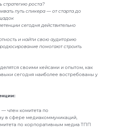
ь стратегию роста?
ивать путь спикера — от старта до
щадок
етенции сегодня действительно
ртность и найти свою аудиторию
продюсирование помогают строить
елятся своими кейсами и опытом, как
навыки сегодня наиболее востребованы у
енции:
я
— член комитета по
у в сфере медиакоммуникаций,
митета по корпоративным медиа ТПП