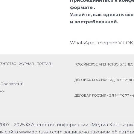
Присоединиться к конфе
формате .
Узнайте, как сделать св
и востребованной.
S
S
S
S
WhatsApp
Telegram
VK
OK
h
h
h
h
a
a
a
a
r
r
r
r
НТСТВО | ЖУРНАЛ | ПОРТАЛ |
РОССИЙСКОЕ АГЕНТСТВО БИЗНЕС НОВ
e
e
e
e
o
o
o
o
ДЕЛОВАЯ РОССИЯ: ГИД ПО ПРЕДПРИЯ
(Роспатент)
n
n
n
n
ж»
w
t
v
o
ДЕЛОВАЯ РОССИЯ - ЭЛ № ФС 77 – 4316
h
e
k
d
a
l
n
t
e
o
s
g
k
2007 - 2025 © Агентство информации «Медиа Консьерж
a
r
l
 сайта www.delrussia.com защищена законом об авторс