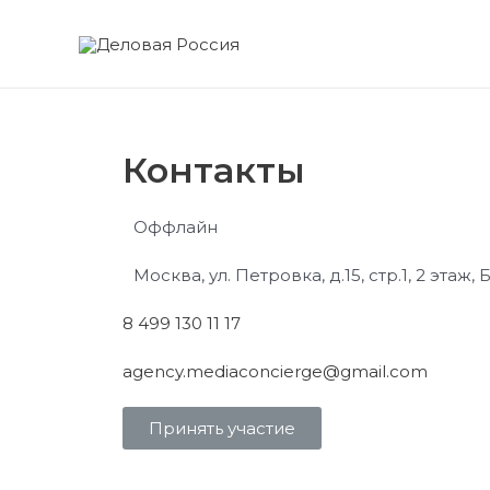
Перейти
к
содержимому
Контакты
Оффлайн
Москва, ул. Петровка, д.15, стр.1, 2 эта
8 499 130 11 17
agency.mediaconcierge@gmail.com
Принять участие