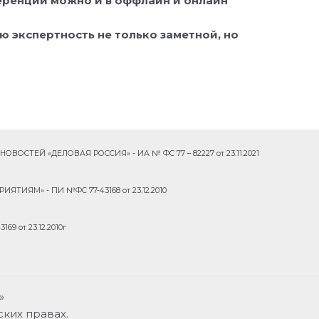
ренции можно и в оффлайн и онлайн
ою экспертность не только заметной, но
ОСТЕЙ «ДЕЛОВАЯ РОССИЯ» - ИА № ФС 77 – 82227 от 23.11.2021
ТИЯМ» - ПИ №ФС 77-43168 от 23.12.2010
9 от 23.12.2010г
»
ких правах.