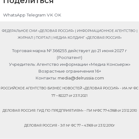
Поделиться
S
S
S
S
WhatsApp
Telegram
VK
OK
h
h
h
h
a
a
a
a
ФЕДЕРАЛЬНОЕ СМИ «ДЕЛОВАЯ РОССИЯ» | ИНФОРМАЦИОННОЕ АГЕНТСТВО |
r
r
r
r
ЖУРНАЛ | ПОРТАЛ | МЕДИА-ХОЛДИНГ «ДЕЛОВАЯ РОССИЯ»
e
e
e
e
o
o
o
o
Торговая марка № 366255 действует до 21 июня 2027 г
n
n
n
n
(Роспатент)
w
t
v
o
Учредитель: Агентство информации «Медиа Консьерж»
h
e
k
d
Возрастные ограничения 16+
a
l
n
Контакты:
media@delrussia.com
t
e
o
РОССИЙСКОЕ АГЕНТСТВО БИЗНЕС НОВОСТЕЙ «ДЕЛОВАЯ РОССИЯ» - ИА № ФС
s
g
k
77 – 82227 от 23.11.2021
a
r
l
p
a
a
p
m
s
ДЕЛОВАЯ РОССИЯ: ГИД ПО ПРЕДПРИЯТИЯМ» - ПИ №ФС 77-43168 от 23.12.2010
s
n
ДЕЛОВАЯ РОССИЯ - ЭЛ № ФС 77 – 43169 от 23.12.2010г
i
k