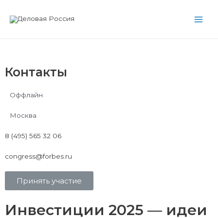
Перейти
Main
к
Men
содержимому
Контакты
Оффлайн
Москва
8 (495) 565 32 06
congress@forbes.ru
Принять участие
Инвестиции 2025 — идеи